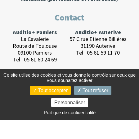
Contact
Auditio+ Pamiers
Auditio+ Auterive
La Cavalerie
57 C rue Etienne Billières
Route de Toulouse
31190 Auterive
09100 Pamiers
Tel :
05 61 59 11 70
Tel :
05 61 60 24 69
Ce site utilise des cookies et vous donne le contrôle sur ceux que
vous souhaitez activer
Tout accepter
Tout refuser
© 2026 Auditio+.
Conception :
studio K-station
.
Personnaliser
Mentions légales.
Politique des cookies.
Politique de confidentialité