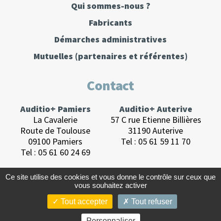
Qui sommes-nous ?
Fabricants
Démarches administratives
Mutuelles
(partenaires et référentes)
Contact
Auditio+ Pamiers
Auditio+ Auterive
La Cavalerie
57 C rue Etienne Billières
Route de Toulouse
31190 Auterive
09100 Pamiers
Tel :
05 61 59 11 70
Tel :
05 61 60 24 69
Ce site utilise des cookies et vous donne le contrôle sur ceux que
vous souhaitez activer
Tout accepter
Tout refuser
© 2026 Auditio+.
Conception :
studio K-station
.
Personnaliser